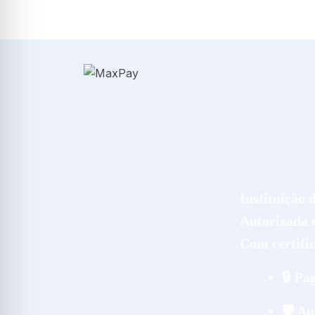
Instituição 
Autorizada e
Com certifi
🔒 Pa
🛡️ A