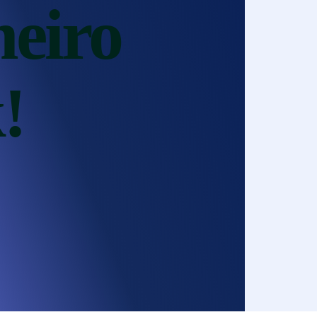
heiro
!