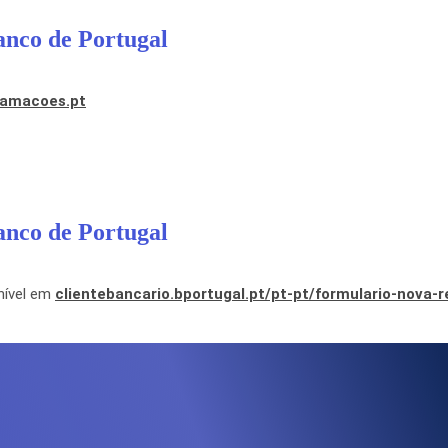
anco de Portugal
lamacoes.pt
anco de Portugal
onível em
clientebancario.bportugal.pt/pt-pt/formulario-nova-