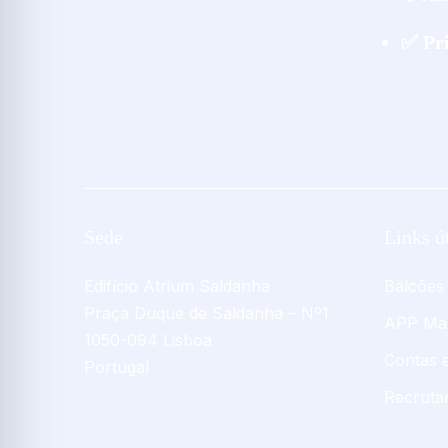
✅ Pr
Sede
Links ú
Edifício Atrium Saldanha
Balcões
Praça Duque de Saldanha – Nº1
APP Ma
1050-094 Lisboa
Contas 
Portugal
Recruta