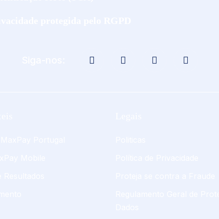
ivacidade protegida pelo RGPD
Siga-nos:
teis
Legais
 MaxPay Portugal
Politicas
xPay Mobile
Política de Privacidade
e Resultados
Proteja se contra a Fraude
mento
Regulamento Geral de Prot
Dados