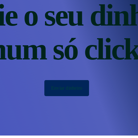
e o seu din
num só click
Enviar dinheiro