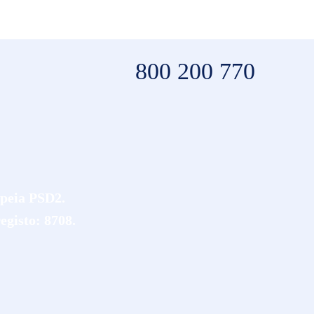
800 200 770
opeia PSD2.
egisto: 8708.