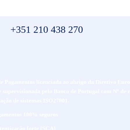
+351 210 438 270
de Pagamentos licenciada ao abrigo da Diretiva Eur
 supervisionada pelo Banco de Portugal com Nº de r
cação de sistemas ISO27001.
gamentos 100% seguros
utenticação forte (SCA)